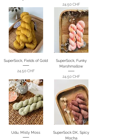
Prix
24.50 CHF
SuperSock, Fields of Gold
SuperSock, Funky
Marshmallow
Prix
24.50 CHF
Prix
24.50 CHF
Udu, Misty Moss
SuperSock DK, Spicy
Mocha