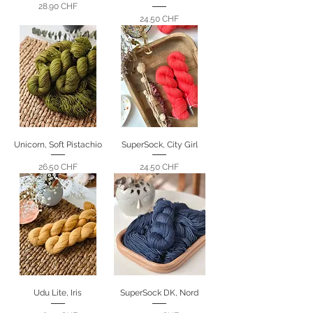
Prix
28.90 CHF
Prix
24.50 CHF
Unicorn, Soft Pistachio
SuperSock, City Girl
Prix
Prix
26.50 CHF
24.50 CHF
Udu Lite, Iris
SuperSock DK, Nord