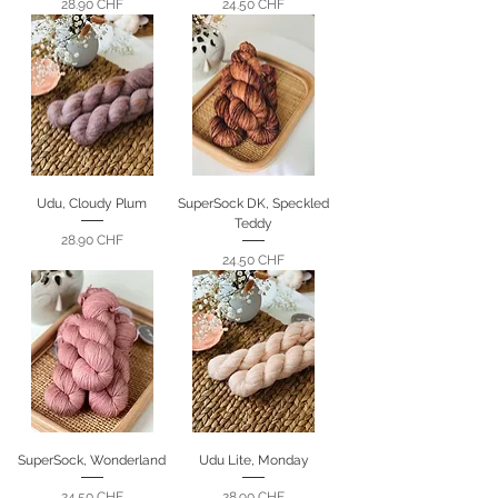
Prix
Prix
28.90 CHF
24.50 CHF
Udu, Cloudy Plum
SuperSock DK, Speckled
Teddy
Prix
28.90 CHF
Prix
24.50 CHF
SuperSock, Wonderland
Udu Lite, Monday
Prix
Prix
24.50 CHF
28.90 CHF