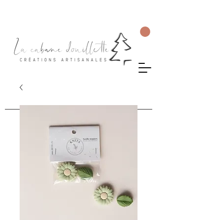
Livraison gratuite en Suisse dès 75 CHF d'achat.
Les commandes seront envoyées sous 5 à 10 jours ouvrés.