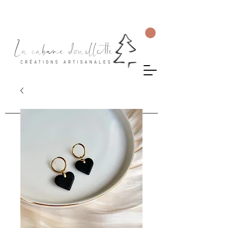
Livraison gratuite en Suisse dès 75 CHF d'achat.
Les commandes seront envoyées sous 5 à 10 jours ouvrés.