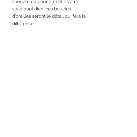
spéciale ou pour embellir votre
style quotidien, ces boucles
d'oreilles seront le détail qui fera la
différence.
Ajoutez-les à votre collection de
bijoux pour un look toujours chic
et sophistiqué !
Imaginées et créées avec soin en
Italie, Duestelle Italia.
Contact
Collaborations
Conditions générales
de vente
la cabane douillette
imaginée par Mélanie