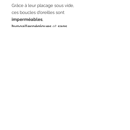
Grâce à leur placage sous vide,
ces boucles d'oreilles sont
imperméables
,
hypoallergéniques
et
sans
nickel
, parfaites pour un usage
quotidien sans perdre leur
luminosité.
Imaginées et créées avec soin
en
Italie, Duestelle Italia.
Contact
Collaborations
Conditions générales
de vente
la cabane douillette
imaginée par Mélanie
Lambelet-Schmid