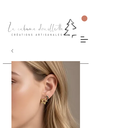
Livraison gratuite en Suisse dès 75 CHF d'achat.
Les commandes seront envoyées sous 5 à 10 jours ouvrés.