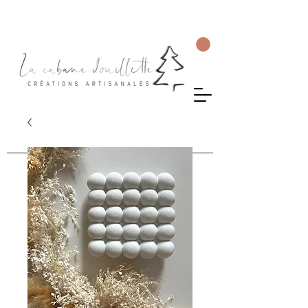
Livraison gratuite en Suisse dès 75 CHF d'achat.
Les commandes seront envoyées sous 5 à 10 jours ouvrés.