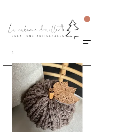
Livraison gratuite en Suisse dès 75 CHF d'achat.
Les commandes seront envoyées sous 5 à 10 jours ouvrés.