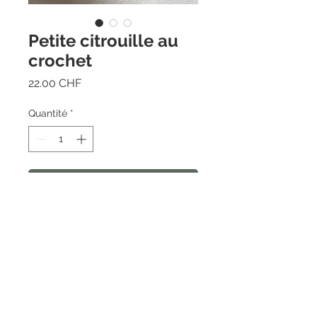
Petite citrouille au
crochet
Prix
22.00 CHF
Quantité
*
Ajouter au panier
Contact
Collaborations
Conditions générales
de vente
la cabane douillette