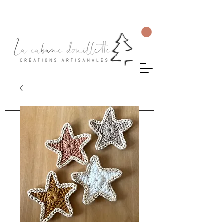
Livraison gratuite en Suisse dès 75 CHF d'achat.
Les commandes seront envoyées sous 5 à 10 jours ouvrés.