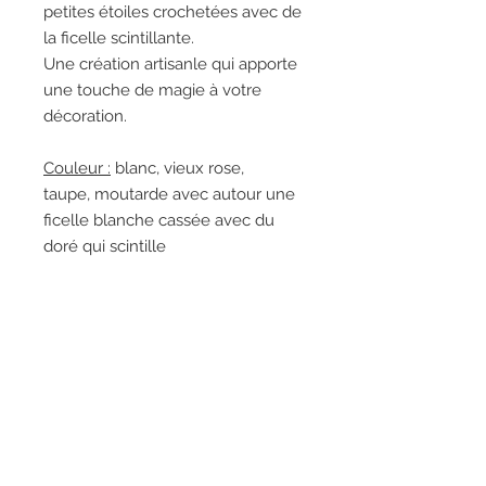
petites étoiles crochetées avec de
la ficelle scintillante.
Une création artisanle qui apporte
une touche de magie à votre
décoration.
Couleur :
blanc, vieux rose,
taupe, moutarde avec autour une
ficelle blanche cassée avec du
doré qui scintille
Dimensions :
environ 8 cm de
diamètre
Composition :
64% coton et 36%
Polyamide (et la ficelle autour
: 75% Coton recyclé, 15% Polyester
recyclé et 10% fil métalisé recyclé).
Imaginées et créées avec soin
par
Mélanie, La cabane douillette